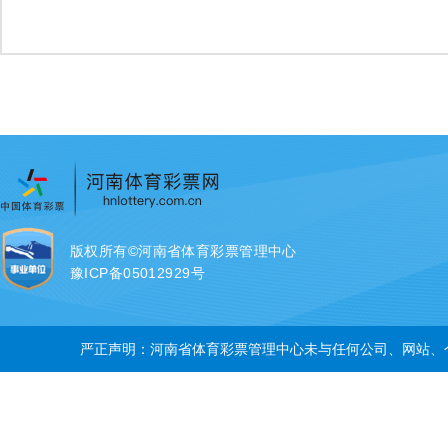
版权所有©河南省体育彩票管理中心
豫ICP备05012929号
严正声明：河南省体育彩票管理中心未与任何公司、网站、