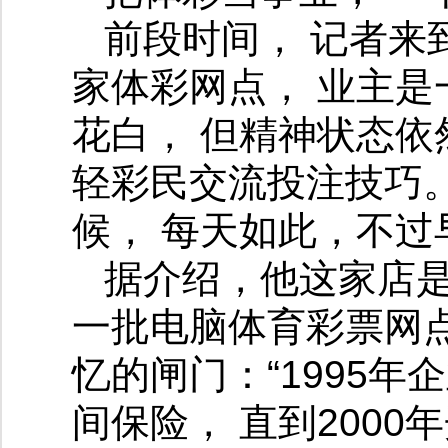
前段时间， 记者来
家体彩网点， 业主是
花白， 但精神状态依
轻彩民交流投注技巧
候， 每天如此，不过
据介绍，他这家店是
一批电脑体育彩票网
忆的闸门：“1995
间保险， 直到200