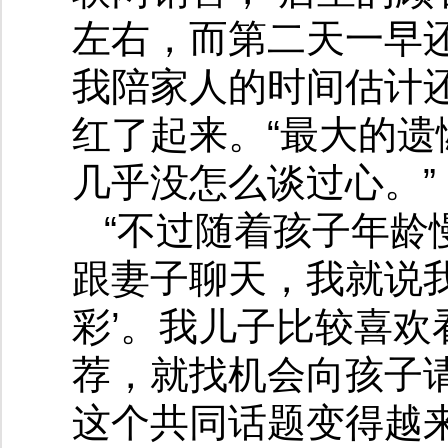
左右，而第二天一早
我陪家人的时间估计还
红了起来。“最大的
几乎没怎么谈过心。”
“不过随着孩子年龄
跟妻子聊天，我就说
彩’。我儿子比较喜欢
荐，就找机会向孩子请
这个共同话题变得越来