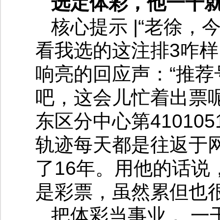
选定体彩，他一干就
核心提示 |“老徐，
看我选的这注排3咋样
响亮的回应声：“推荐
吧，这会儿忙着出票呢
东区分中心第41010
轨迹每天都是往返于
了16年。用他的话说
是彩票，虽然累但也
把体彩当事业， 一