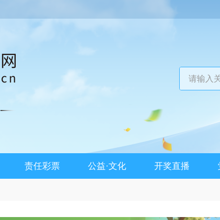
责任彩票
公益·文化
开奖直播