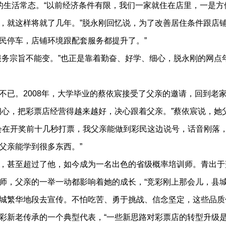
的生活常态。“以前经济条件有限，我们一家就住在店里，一是
就这样将就了几年。”脱永刚回忆说，为了改善居住条件跟店铺环
民停车，店铺环境跟配套服务都提升了。”
服务宗旨不能变。”也正是靠着勤奋、好学、细心，脱永刚的网点年
不已。2008年，大学毕业的蔡依宸接受了父亲的邀请，回到老
细心，把彩票店经营得越来越好，决心跟着父亲。”蔡依宸说，她
彩民会在开奖前十几秒打票，我父亲能做到彩民这边说号，话音刚
父亲能学到很多东西。”
，甚至超过了他，如今成为一名出色的省级概率培训师。青出于蓝
师，父亲的一举一动都影响着她的成长，“竞彩刚上那会儿，县
城繁华地段去宣传。不怕吃苦、勇于挑战、信念坚定，这些品质
彩新老传承的一个典型代表，“一些新思路对彩票店的转型升级