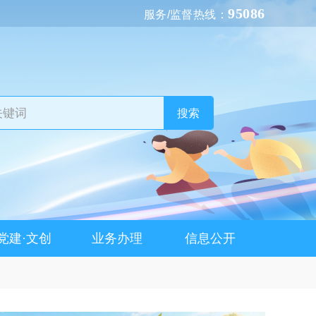
95086
服务/监督热线：
搜索
党建·文创
业务办理
信息公开