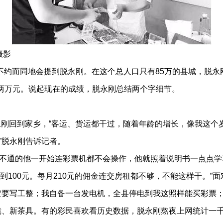
摄影
们不约而同地会提到脱永刚。在这个总人口只有85万的县城，脱永
达两万元。说起现在的成绩，脱永刚总结两个字细节。
脱永刚回到家乡，“客运、货运都干过，随着年龄的增长，像我这
”脱永刚告诉记者。
不通的他一开始连彩票机都不会操作，他就照着说明书一点点学
到100元。每月210元的佣金连交房租都不够，不能这样干。”
定要写工整；我自备一台发电机，全县停电到我这照样能买彩票
镜、新茶具。有的彩民喜欢看历史数据，脱永刚熬夜上网统计一