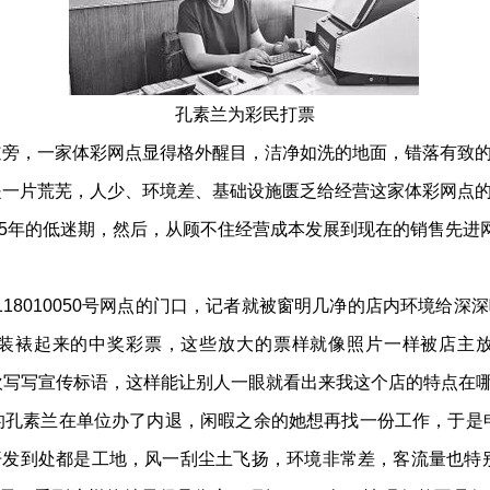
孔素兰为彩民打票
道旁，一家体彩网点显得格外醒目，洁净如洗的地面，错落有致
还是一片荒芜，人少、环境差、基础设施匮乏给经营这家体彩网点
5年的低迷期，然后，从顾不住经营成本发展到现在的销售先进
18010050号网点的门口，记者就被窗明几净的店内环境给
装裱起来的中奖彩票，这些放大的票样就像照片一样被店主
欢写写宣传标语，这样能让别人一眼就看出来我这个店的特点在哪
部的孔素兰在单位办了内退，闲暇之余的她想再找一份工作，于是
发到处都是工地，风一刮尘土飞扬，环境非常差，客流量也特