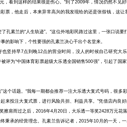
万元，看到这样的结果很是伤心。“到了2009年，情况仍然不
彩票，他走后，本来异常高兴的我发现给的还是张假钱，这让
。
改变了孔素兰的“人生轨迹”。“这位外地彩民路过这里，一张口说
件事的影响下，个性要强的孔素兰决心干出个名堂来。
也坚持早7点到晚12点的营业时间，没人的时候自己研究大
并被评为“中国体育彩票超级大乐透全国销售500强”，引起了
透”这个话题。“我每一期都会推荐一注大乐透大复式号码，很多
起来投注大复式票，进行风险共担、利益共享。”凭借店内良
擦肩而过之后，2016年4月20日，大乐透一等奖2428万元花
终秉承的经营理念。孔素兰告诉记者，2015年10月的一天，