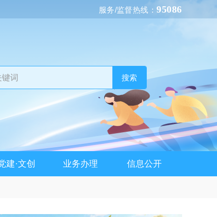
95086
服务/监督热线：
搜索
党建·文创
业务办理
信息公开