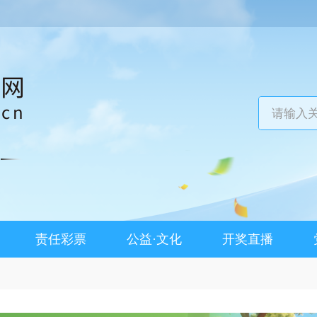
责任彩票
公益·文化
开奖直播