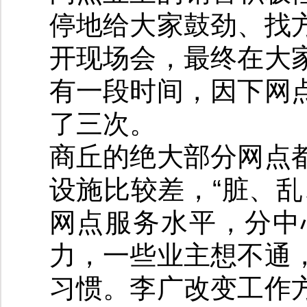
停地给大家鼓劲、找
开现场会，最终在大
有一段时间，因下网
了三次。
商丘的绝大部分网点
设施比较差，“脏、
网点服务水平，分中
力，一些业主想不通
习惯。李广改变工作