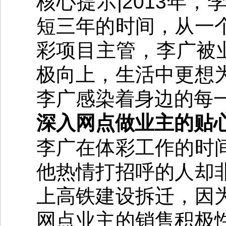
核心提示|2013年
短三年的时间，从一
彩项目主管，李广被
极向上，生活中更想
李广感染着身边的每
深入网点做业主的贴
李广在体彩工作的时
他热情打招呼的人却
上高铁建设拆迁，因
网点业主的销售积极