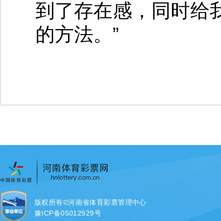
到了存在感，同时给
的方法。”
版权所有©河南省体育彩票管理中心
豫ICP备05012929号