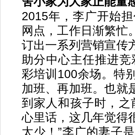
舍小家为大家正能量
2015年，李广开始
网点，工作日渐繁忙
订出一系列营销宣传
助分中心主任推进竞
彩培训100余场。
加班、再加班。也就
到家人和孩子时，之
心里话，这几年觉得
太少！”李广的妻子