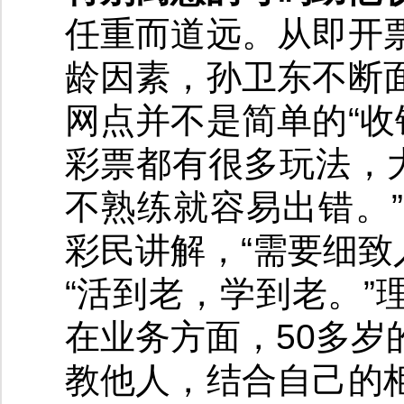
任重而道远。从即开
龄因素，孙卫东不断
网点并不是简单的“收
彩票都有很多玩法，
不熟练就容易出错。
彩民讲解，“需要细致
“活到老，学到老。
在业务方面，50多
教他人，结合自己的