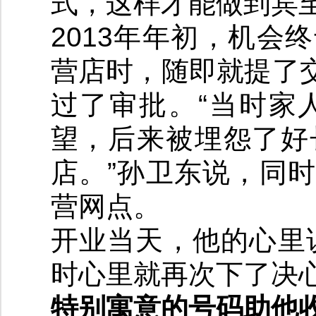
式，这样才能做到宾至
2013年年初，机
营店时，随即就提了
过了审批。“当时家
望，后来被埋怨了好
店。”孙卫东说，同
营网点。
开业当天，他的心里
时心里就再次下了决
特别寓意的号码助他收