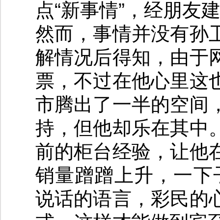
点“新事情”，经朋友
然而，事情并没有孙
解情况后得知，由于
票，不过在他心里这
市腾出了一半的空间
持，但他却乐在其中
前的柜台经验，让他
销量蹭蹭上升，一下
说话的语言，彩民的