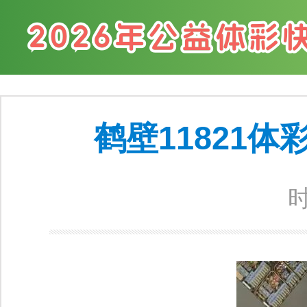
鹤壁11821
时