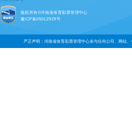
版权所有©河南省体育彩票管理中心
豫ICP备05012929号
严正声明：河南省体育彩票管理中心未与任何公司、网站、