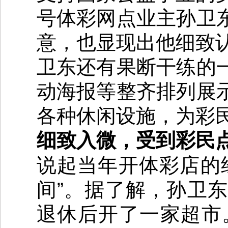
号体彩网点业主孙卫
意，也显现出他细致
卫东还有果断干练的
动海报等整齐排列展
各种休闲设施，为彩
细致入微，受到彩民
说起当年开体彩店的
间”。据了解，孙卫
退休后开了一家超市