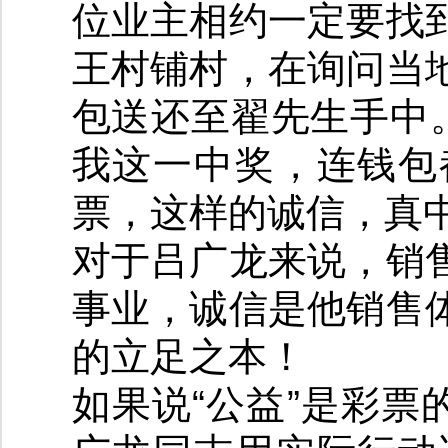
位业主相约一定要找
王村铺村，在询问当
包送还至翟先生手中
我这一中奖，连钱包
票，这样的诚信，真中
对于吕广龙来说，销
事业，诚信是他销售
的立足之本！
如果说“公益”是彩票