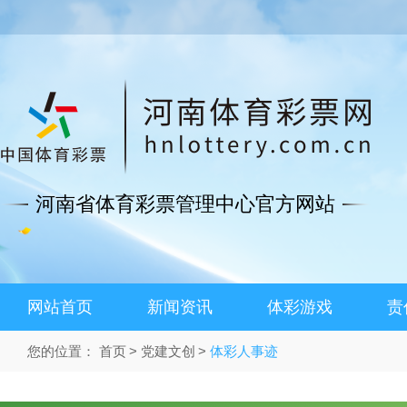
河南省体育彩票管理中心官方网站
网站首页
新闻资讯
体彩游戏
责
您的位置：
首页
党建文创
体彩人事迹