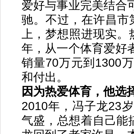
爱好与事业完美结合
驰。不过，在许昌市第4
上，梦想照进现实。
年，从一个体育爱好
销量70万元到130
和付出。
因为热爱体育，他选
2010年，冯子龙2
气盛，总想着自己能