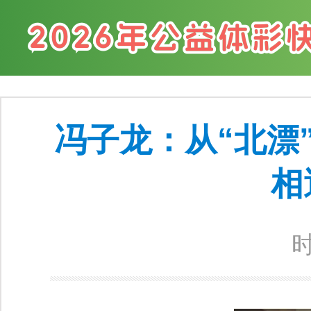
冯子龙：从“北漂
相
时