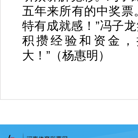
五年来所有的中奖票
特有成就感！”冯子
积攒经验和资金，
大！”（杨惠明）