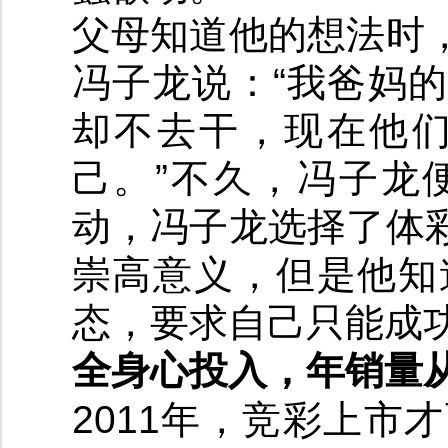
父母知道他的想法时
冯子龙说：“我爸妈
却不去干，现在他
己。”不久，冯子龙
动，冯子龙选择了体
崇高意义，但是他知
态，要求自己只能成
全身心投入，年销量从7
2011年，竞彩上