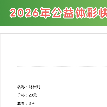
名称：财神到
价格：20元
套票：3张