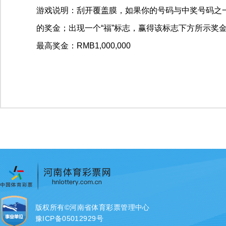
游戏说明：刮开覆盖膜，如果你的号码与中奖号码之一
的奖金；出现一个“福”标志，赢得该标志下方所示奖金
最高奖金：RMB1,000,000
版权所有©河南省体育彩票管理中心
豫ICP备05012929号