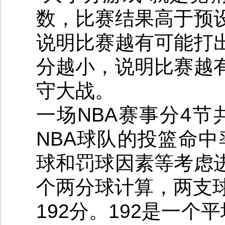
数，比赛结果高于预
说明比赛越有可能打
分越小，说明比赛越
守大战。
一场NBA赛事分4节
NBA球队的投篮命中
球和罚球因素等考虑
个两分球计算，两支
192分。192是一个