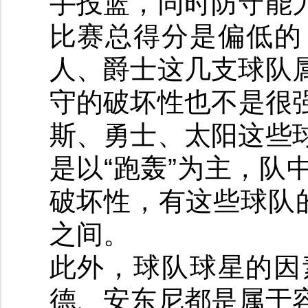
手投篮，同时防守能
比赛总得分是偏低的，
人、爵士这几支球队
守的破坏性也不是很强，
斯、勇士、太阳这些
是以“跑轰”为主，
破坏性，有这些球队的
之间。
此外，球队球星的因
德、安东尼都是属于