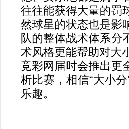
往往能获得大量的罚
然球星的状态也是影
队的整体战术体系分
术风格更能帮助对大
竞彩网届时会推出更
析比赛，相信“大小
乐趣。