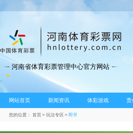
河南省体育彩票管理中心官方网站
网站首页
新闻资讯
体彩游戏
责
您的位置：
首页
玩法专区
即开