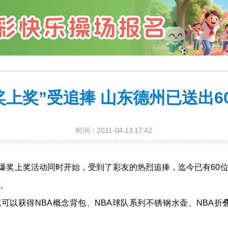
“奖上奖”受追捧 山东德州已送出6
时间：2011-04-13 17:42
，劲爆奖上奖活动同时开始，受到了彩友的热烈追捧，迄今已有60
品。
可以获得NBA概念背包、NBA球队系列不锈钢水壶、NBA折