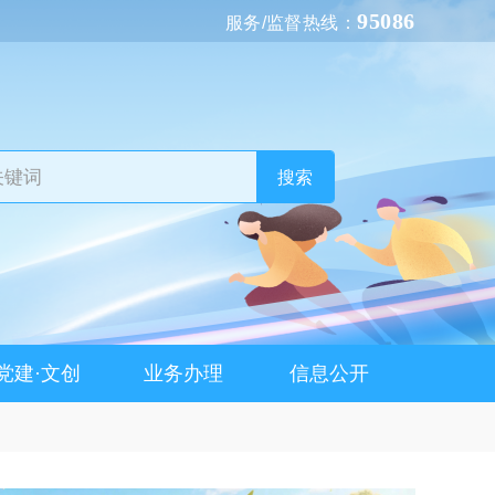
95086
服务/监督热线：
搜索
党建·文创
业务办理
信息公开