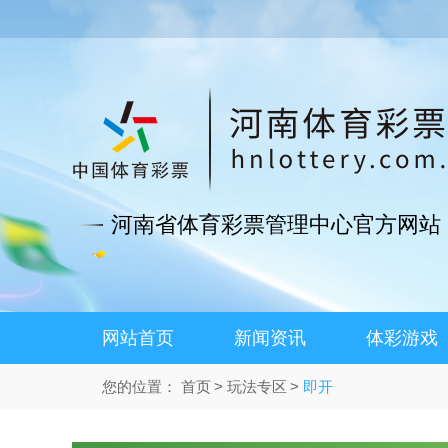
河南省体育彩票管理中心官方网站
网站首页
新闻资讯
体彩游戏
您的位置：
首页
玩法专区
即开