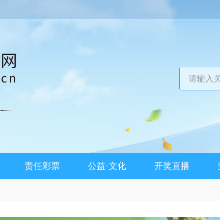
责任彩票
公益·文化
开奖直播