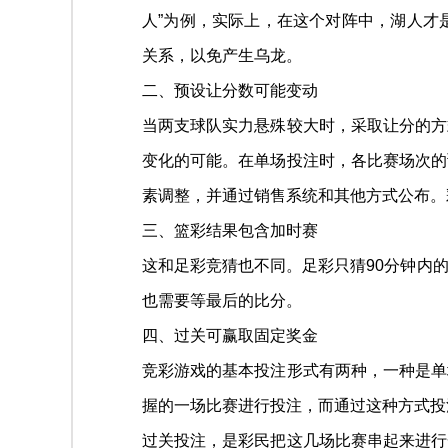
人”为例，实际上，在这个对阵中，湖人才
关系，以免产生乌龙。
二、预设让分数可能变动
当两支球队实力悬殊较大时，采取让分的方
变化的可能。在单场投注时，各比赛场次的
素调整，并通过销售系统和其他方式公布。
三、篮彩结果包含加时赛
这和足彩竞猜也不同。足彩只猜90分钟内
也需要等最后的比分。
四、过关可赢取固定奖金
竞彩游戏的基本投注形式有两种，一种是单
握的一场比赛进行投注，而通过这种方式投
过关投注，是彩民把这几场比赛串起来进行