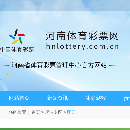
河南省体育彩票管理中心官方网站
网站首页
新闻资讯
体彩游戏
责
您的位置：
首页
玩法专区
即开