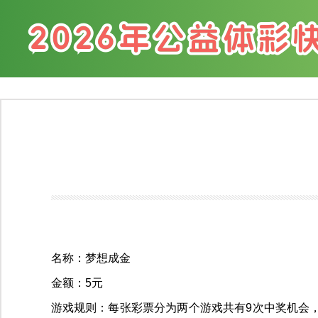
名称：梦想成金
金额：5元
游戏规则：每张彩票分为两个游戏共有9次中奖机会