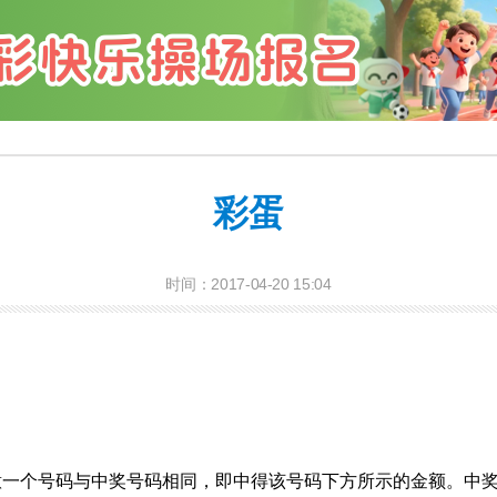
彩蛋
时间：2017-04-20 15:04
意一个号码与中奖号码相同，即中得该号码下方所示的金额。中