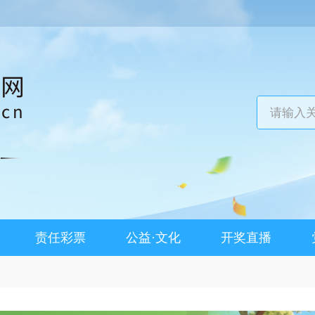
责任彩票
公益·文化
开奖直播