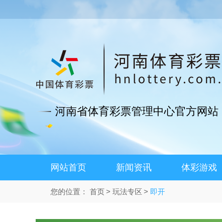
河南省体育彩票管理中心官方网站
网站首页
新闻资讯
体彩游戏
您的位置：
首页
玩法专区
即开