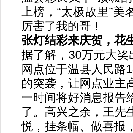
上榜，“太极故里”美
厉害了我的哥！
张灯结彩来庆贺，花
据了解，30万元大奖出
网点位于温县人民路14
的突袭，让网点业主
一时间将好消息报告
了。高兴之余，王先
悦，挂条幅、做喜报