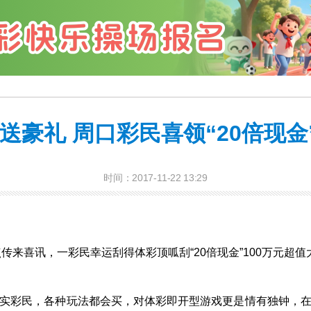
送豪礼 周口彩民喜领“20倍现金”
时间：2017-11-22 13:29
来喜讯，一彩民幸运刮得体彩顶呱刮“20倍现金”100万元超
彩民，各种玩法都会买，对体彩即开型游戏更是情有独钟，在