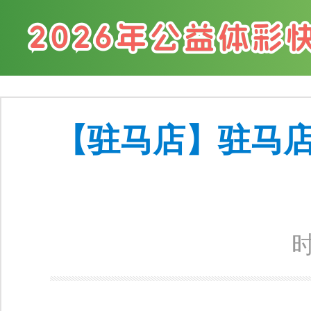
【驻马店】驻马店
时