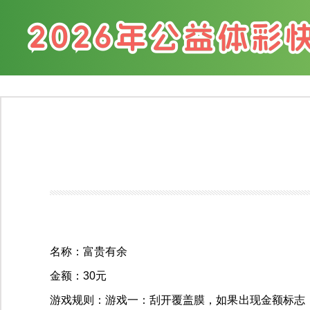
名称：富贵有余
金额：30元
游戏规则：游戏一：刮开覆盖膜，如果出现金额标志