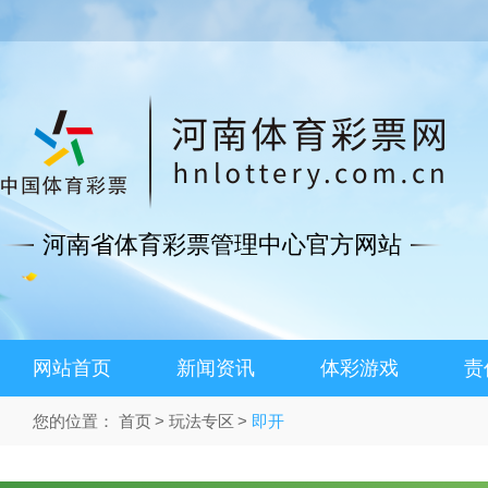
河南省体育彩票管理中心官方网站
网站首页
新闻资讯
体彩游戏
责
您的位置：
首页
玩法专区
即开