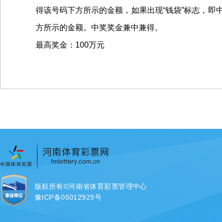
得该号码下方所示的金额，如果出现“钱袋”标志，即中
方所示的金额。中奖奖金兼中兼得。
最高奖金：100万元
版权所有©河南省体育彩票管理中心
豫ICP备05012929号