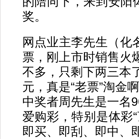
的陪同下，来到安阳体
奖。
网点业主李先生（化名
票，刚上市时销售火
不多，只剩下两三本
元，真是“老票”淘金
中奖者周先生是一名
爱购彩，特别是体彩
即买、即刮、即中、