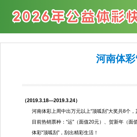
河南体彩
（
2019.3.18
—
2019.3.24
）
河南体彩上周中出万元以上“顶呱刮”大奖共8个，其
目前热销票种：“运”（面值20元）、贺新年（面值2
体彩“顶呱刮”，刮出精彩生活！