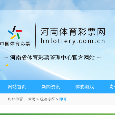
河南省体育彩票管理中心官方网站
网站首页
新闻资讯
体彩游戏
责
您的位置：
首页
玩法专区
即开