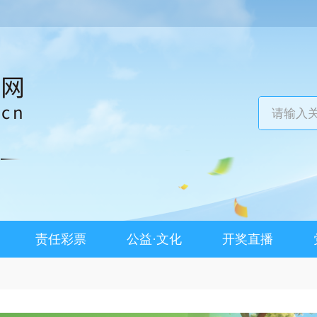
责任彩票
公益·文化
开奖直播