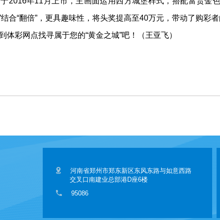
”于2016年11月上市，主画面运用西方城堡样式，搭配富贵金
配”结合“翻倍”，更具趣味性，将头奖提高至40万元，带动了购彩
到体彩网点找寻属于您的“黄金之城”吧！（王亚飞）
河南省郑州市郑东新区东风东路与如意西路
交叉口南建业总部港D座6楼
95086