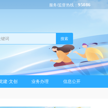
95086
服务/监督热线：
搜索
党建·文创
业务办理
信息公开