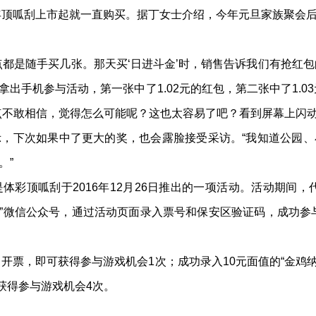
顶呱刮上市起就一直购买。据丁女士介绍，今年元旦家族聚会
。
是随手买几张。那天买‘日进斗金’时，销售告诉我们有抢红包的
出手机参与活动，第一张中了1.02元的红包，第二张中了1.0
点不敢相信，觉得怎么可能呢？这也太容易了吧？看到屏幕上闪动
下次如果中了更大的奖，也会露脸接受采访。“我知道公园、
。”
”是体彩顶呱刮于2016年12月26日推出的一项活动。活动期间
呱刮”微信公众号，通过活动页面录入票号和保安区验证码，成功参与
开票，即可获得参与游戏机会1次；成功录入10元面值的“金鸡纳
可获得参与游戏机会4次。