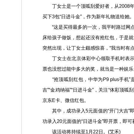
丁女士是一个顶呱刮爱好者，从2008年
买下3包“日进斗金”，作为新年礼物送给她
“这是买得最多的一次，我平时路过网点都
床给孩子做饭，想起还没有抢红包，于是就拿
突然出现，让丁女士颇感惊喜，“我当时有
丁女士在北京体彩中心领取手机时表示，
票也没想过能中多大的奖，就当是一种娱乐
“抢顶呱刮红包，中华为P9 plus手机
吉”“金鸡纳福”“日进斗金”，关注“体彩顶
京东E卡、微信红包。
其中，成功录入5元面值的“开门大吉”即
功录入20元面值的“日进斗金”即开票，即
该活动将持续至1月22日。(艾禾)