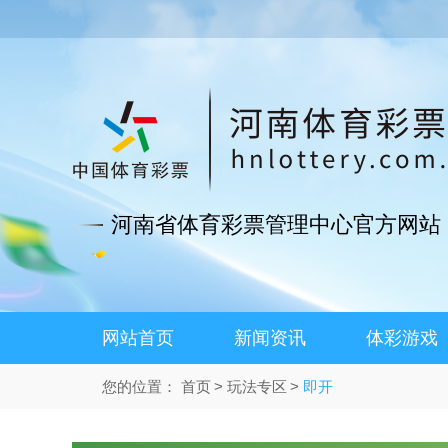
河南省体育彩票管理中心官方网站
网站首页
新闻资讯
体彩游戏
您的位置：
首页
玩法专区
即开