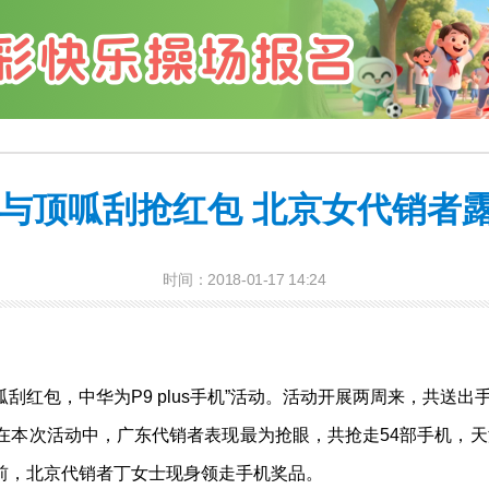
参与顶呱刮抢红包 北京女代销者
时间：2018-01-17 14:24
红包，中华为P9 plus手机”活动。活动开展两周来，共送出手机3
包)。在本次活动中，广东代销者表现最为抢眼，共抢走54部手机
日前，北京代销者丁女士现身领走手机奖品。