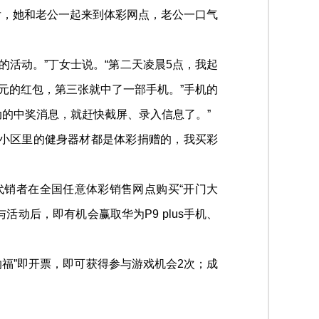
后，她和老公一起来到体彩网点，老公一口气
活动。”丁女士说。“第二天凌晨5点，我起
3元的红包，第三张就中了一部手机。”手机的
的中奖消息，就赶快截屏、录入信息了。”
小区里的健身器材都是体彩捐赠的，我买彩
，代销者在全国任意体彩销售网点购买“开门大
活动后，即有机会赢取华为P9 plus手机、
福”即开票，即可获得参与游戏机会2次；成