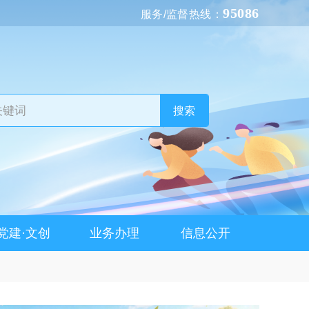
95086
服务/监督热线：
搜索
党建·文创
业务办理
信息公开