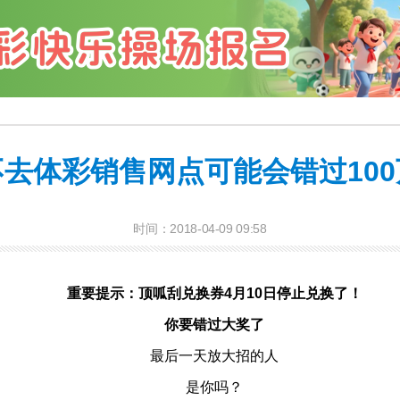
不去体彩销售网点可能会错过100
时间：2018-04-09 09:58
重要提示：顶呱刮兑换券4月10日停止兑换了！
你要错过大奖了
最后一天放大招的人
是你吗？