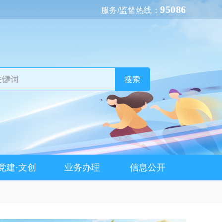
95086
服务/监督热线：
搜索
党建·文创
业务办理
信息公开