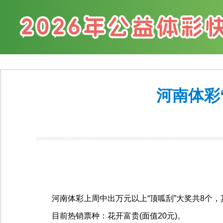
河南体彩
河南体彩上周中出万元以上“顶呱刮”大奖共8个，其中
目前热销票种：花开富贵(面值20元)。