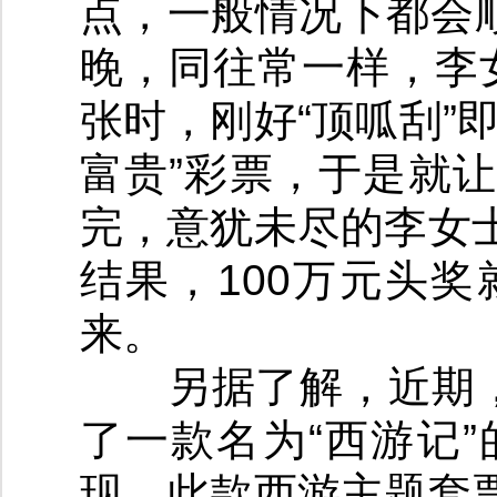
点，一般情况下都会顺
晚，同往常一样，李女士
张时，刚好“顶呱刮”
富贵”彩票，于是就
完，意犹未尽的李女
结果，100万元头
来。
另据了解，近期，中
了一款名为“西游记
现。此款西游主题套