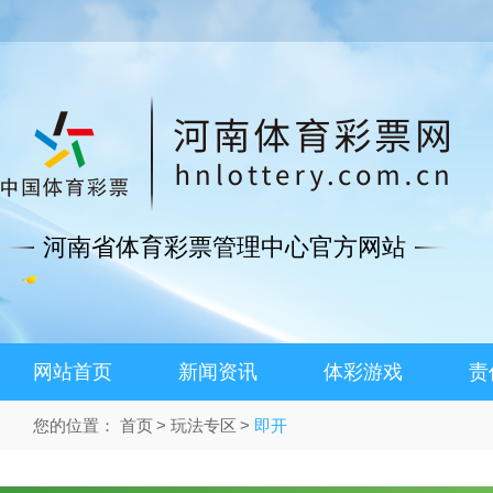
河南省体育彩票管理中心官方网站
网站首页
新闻资讯
体彩游戏
责
您的位置：
首页
玩法专区
即开