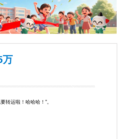
5万
要转运啦！哈哈哈！”。