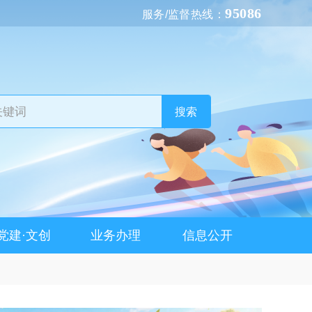
95086
服务/监督热线：
搜索
党建·文创
业务办理
信息公开