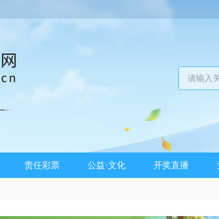
责任彩票
公益·文化
开奖直播