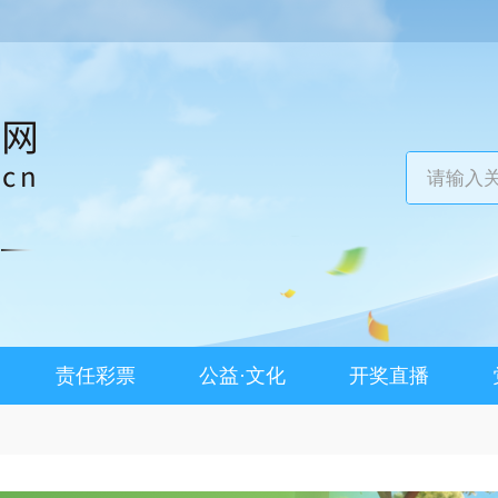
责任彩票
公益·文化
开奖直播