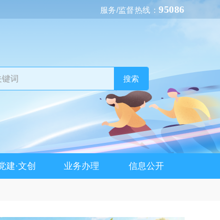
95086
服务/监督热线：
搜索
党建·文创
业务办理
信息公开