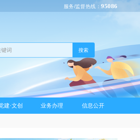
95086
服务/监督热线：
搜索
党建·文创
业务办理
信息公开