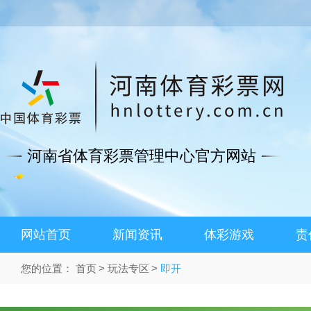
河南省体育彩票管理中心官方网站
网站首页
新闻资讯
体彩游戏
责
您的位置：
首页
玩法专区
即开