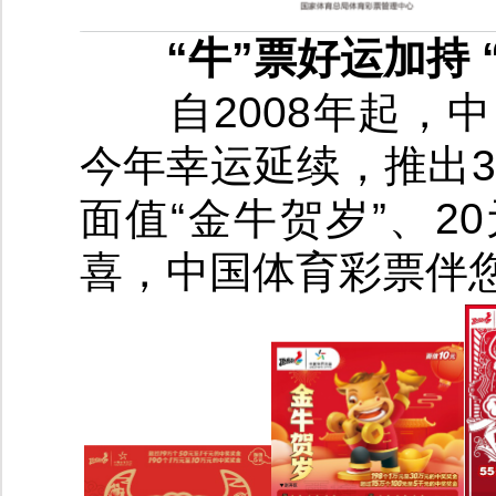
“牛”票好运加持 “
自2008年起，中
今年幸运延续，推出3
面值“金牛贺岁”、2
喜，中国体育彩票伴您