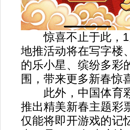
惊喜不止于此，1月
地推活动将在写字楼
的乐小星、缤纷多彩
围，带来更多新春惊
此外，中国体育彩
推出精美新春主题彩
仅能将即开游戏的记