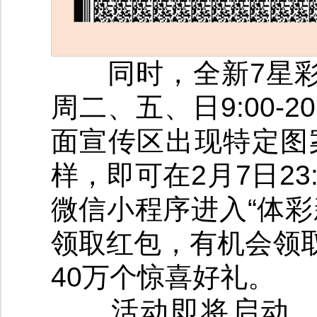
同时，全新7星彩也继
周二、五、日9:00-
面宣传区出现特定图
样，即可在2月7日23:
微信小程序进入“体
领取红包，有机会领
40万个惊喜好礼。
活动即将启动，两