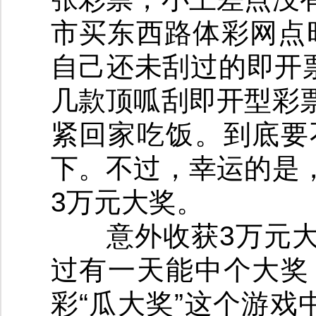
市买东西路体彩网点
自己还未刮过的即开
几款顶呱刮即开型彩
紧回家吃饭。到底要
下。不过，幸运的是
3万元大奖。
意外收获3万元大
过有一天能中个大奖
彩“瓜大奖”这个游