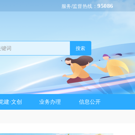
95086
服务/监督热线：
搜索
党建·文创
业务办理
信息公开