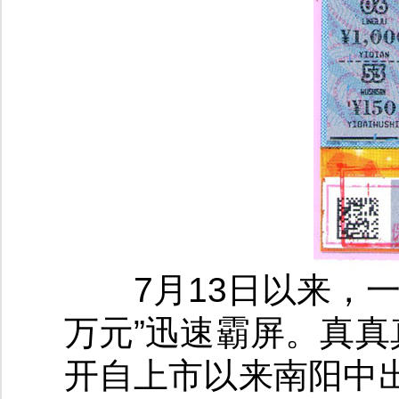
7月13日以来，一则
万元”迅速霸屏。真真
开自上市以来南阳中出