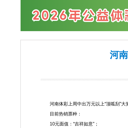
河南
河南体彩上周中出万元以上“顶呱刮”大奖共
目前热销票种：
10元面值：“吉祥如意”；