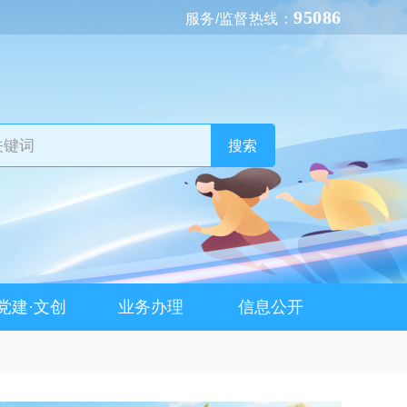
95086
服务/监督热线：
搜索
党建·文创
业务办理
信息公开