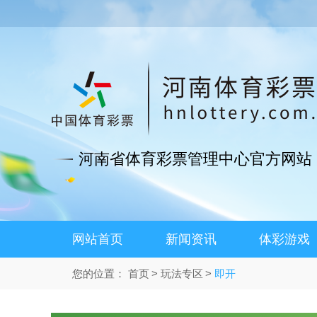
河南省体育彩票管理中心官方网站
网站首页
新闻资讯
体彩游戏
您的位置：
首页
玩法专区
即开