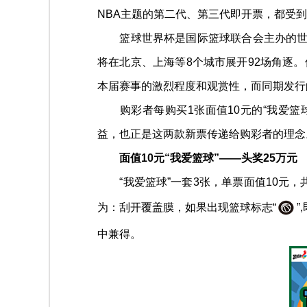
NBA主题的第二代、第三代即开票，都受
篮球世界杯是国际篮球联合会主办的世界最
将在北京、上海等8个城市展开92场角逐
本届赛事的激烈程度和观赏性，而同期发行
购彩者每购买1张面值10元的“我爱篮球
益，也正是这两款新票传递给购彩者的理念
面值10元“我爱篮球”——头奖25万元
“我爱篮球”一套3张，单票面值10元，
为：刮开覆盖膜，如果出现篮球标志“
”
中兼得。