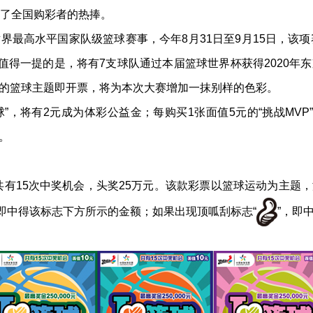
到了全国购彩者的热捧。
高水平国家队级篮球赛事，今年8月31日至9月15日，该项
。值得一提的是，将有7支球队通过本届篮球世界杯获得2020年
的篮球主题即开票，将为本次大赛增加一抹别样的色彩。
”，将有2元成为体彩公益金；每购买1张面值5元的“挑战MVP
。
共有15次中奖机会，头奖25万元。该款彩票以篮球运动为主题
,即中得该标志下方所示的金额；如果出现顶呱刮标志“
”，即