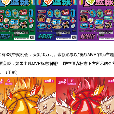
有8次中奖机会，头奖10万元。该款彩票以“挑战MVP”作为
覆盖膜，如果出现MVP标志“
”，即中得该标志下方所示的金
。（于彤）