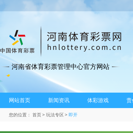
河南省体育彩票管理中心官方网站
网站首页
新闻资讯
体彩游戏
责
您的位置：
首页
玩法专区
即开