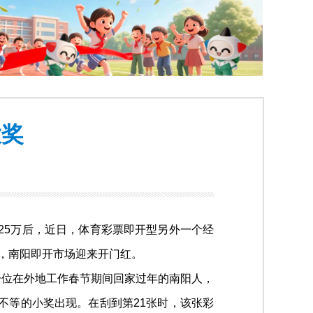
大奖
25万后，近日，体育彩票即开型另外一个经
贺岁，南阳即开市场迎来开门红。
是一位在外地工作春节期间回家过年的南阳人，
元不等的小奖出现。在刮到第21张时，该张彩