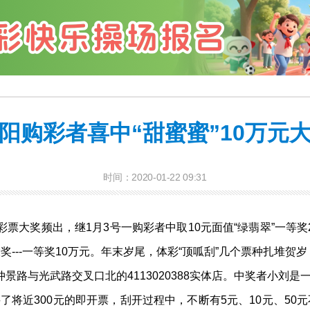
阳购彩者喜中“甜蜜蜜”10万元
时间：2020-01-22 09:31
票大奖频出，继1月3号一购彩者中取10元面值“绿翡翠”一等奖
奖---一等奖10万元。年末岁尾，体彩“顶呱刮”几个票种扎堆
路与光武路交叉口北的4113020388实体店。中奖者小刘
将近300元的即开票，刮开过程中，不断有5元、10元、50