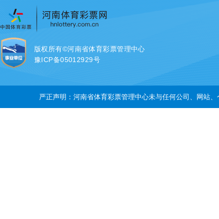
版权所有©河南省体育彩票管理中心
豫ICP备05012929号
严正声明：河南省体育彩票管理中心未与任何公司、网站、