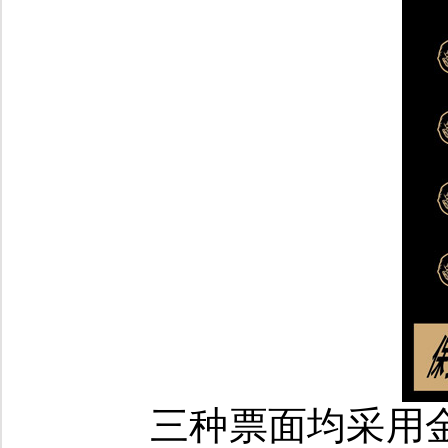
三种票面均采用金