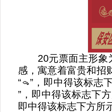
20元票面主形象为
感，寓意着富贵和招
“
”，即中得该标志
”，即中得该标志下方
即中得该标志下方所