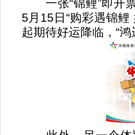
一张“锦鲤”即开票
5月15日“购彩遇锦
起期待好运降临，“鸿