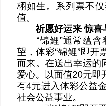
栩如生。系列票不仅
值。
祈愿好运来 惊喜
“锦鲤”通常蕴含
望，体彩“锦鲤”即开
而来。在送出幸运的
爱心。以面值20元
有4元进入体彩公益
社会公益事业。