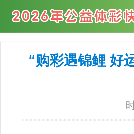
“购彩遇锦鲤 好
时