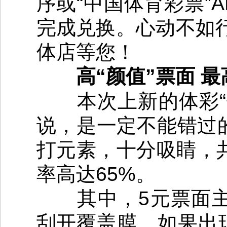
序或“中国体育彩票”
完成兑换。心动不如行
体店等您！
高“颜值”票面 最高
本次上新的体彩“锦
说，是一定不能错过
打元素，十分吸睛，共
率高达65%。
其中，5元票面主形
刮开覆盖膜，如果出