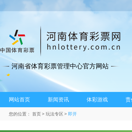
河南省体育彩票管理中心官方网站
网站首页
新闻资讯
体彩游戏
责
您的位置：
首页
玩法专区
即开