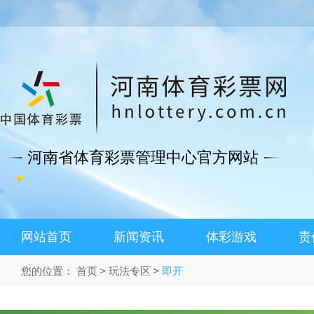
河南省体育彩票管理中心官方网站
网站首页
新闻资讯
体彩游戏
责
您的位置：
首页
玩法专区
即开