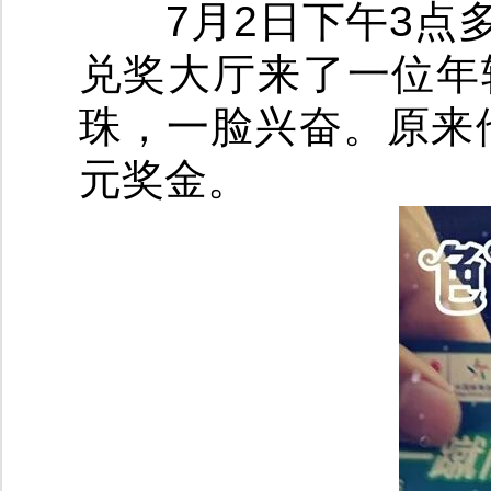
7月2日下午3点多
兑奖大厅来了一位年
珠，一脸兴奋。原来他
元奖金。