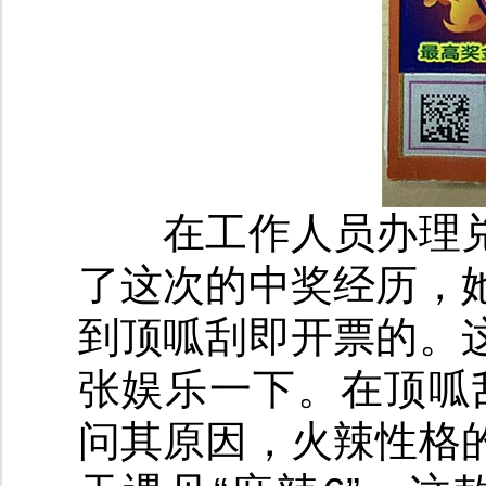
在工作人员办理兑
了这次的中奖经历，
到顶呱刮即开票的。
张娱乐一下。在顶呱
问其原因，火辣性格