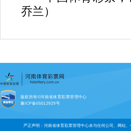
乔兰）
版权所有©河南省体育彩票管理中心
豫ICP备05012929号
严正声明：河南省体育彩票管理中心未与任何公司、网站、