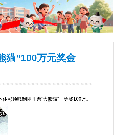
猫”100万元奖金
彩顶呱刮即开票“大熊猫”一等奖100万。