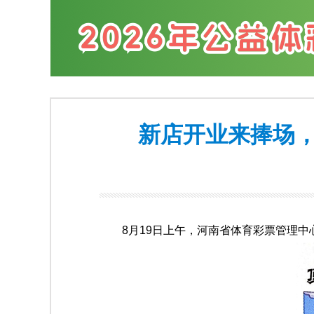
新店开业来捧场，
8月19日上午，河南省体育彩票管理中心