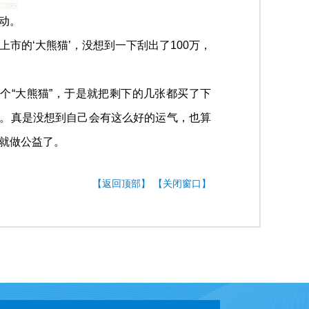
动。
的‘大熊猫’，没想到一下刮出了100万，
“大熊猫”，于是就把剩下的几张都买了下
万。真是没想到自己会有这么好的运气，也算
就做公益了。
【返回顶部】
【关闭窗口】