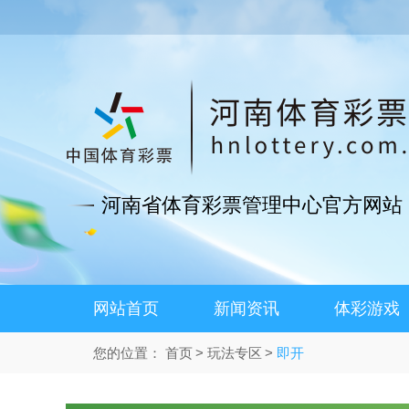
河南省体育彩票管理中心官方网站
网站首页
新闻资讯
体彩游戏
您的位置：
首页
玩法专区
即开