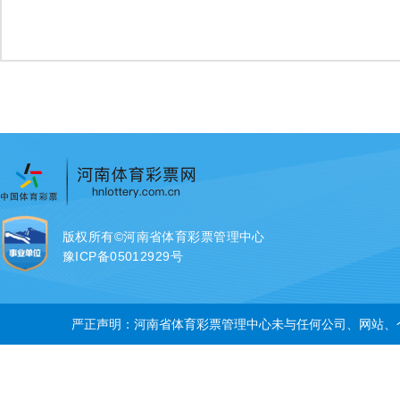
版权所有©河南省体育彩票管理中心
豫ICP备05012929号
严正声明：河南省体育彩票管理中心未与任何公司、网站、