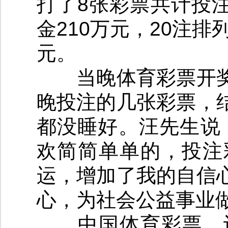
打了8张彩票共计投注
金210万元，20注排列
元。
当晚体育彩票开奖
晚投注的几张彩票，
都没睡好。汪先生说
欢简简单单的，投注
运，增加了我的自信
心，为社会公益事业做
中国体育彩票，让