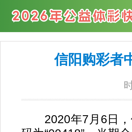
信阳购彩者中
时
2020年7月6日，