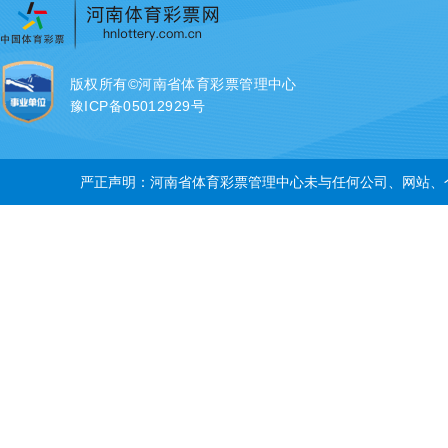
版权所有©河南省体育彩票管理中心
豫ICP备05012929号
严正声明：河南省体育彩票管理中心未与任何公司、网站、