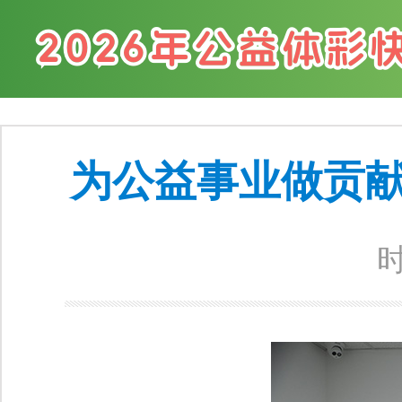
为公益事业做贡献
时