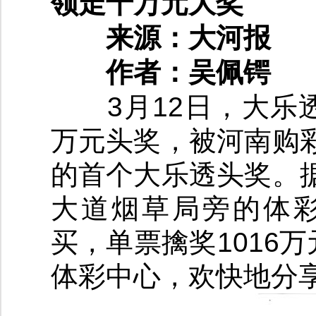
领走千万元大奖
来源：大河报
作者：吴佩锷
3月12日，大乐透第
万元头奖，被河南购
的首个大乐透头奖。
大道烟草局旁的体彩41
买，单票擒奖1016
体彩中心，欢快地分