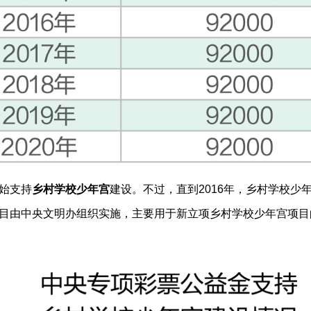
始支持
乡村学校少年宫
建设。不过，直到2016年，乡村学校
目由中央文明办组织实施，主要用于新立项乡村学校少年宫项目