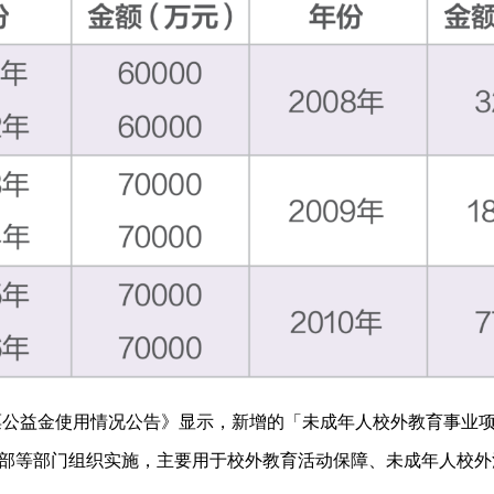
彩票公益金使用情况公告》显示，新增的「未成年人校外教育事业
部等部门组织实施，主要用于校外教育活动保障、未成年人校外