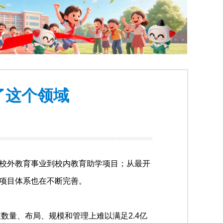
了这个领域
校外教育事业到校内教育助学项目；从最开
项目体系也在不断完善。
数量、布局、规模和管理上难以满足2.4亿