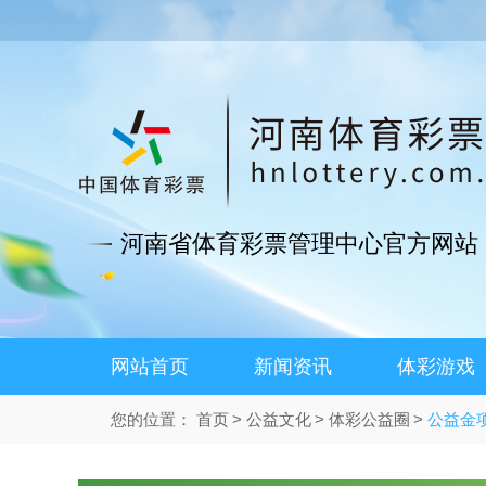
河南省体育彩票管理中心官方网站
网站首页
新闻资讯
体彩游戏
您的位置：
首页
公益文化
体彩公益圈
公益金