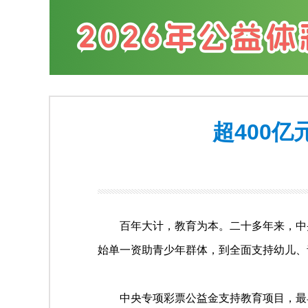
超400
百年大计，教育为本。二十多年来，中
始单一资助青少年群体，到全面支持幼儿、
中央专项彩票公益金支持教育项目，最