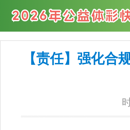
【责任】强化合规
时