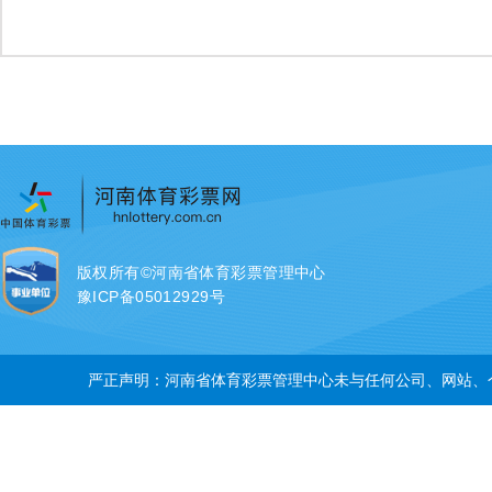
版权所有©河南省体育彩票管理中心
豫ICP备05012929号
严正声明：河南省体育彩票管理中心未与任何公司、网站、