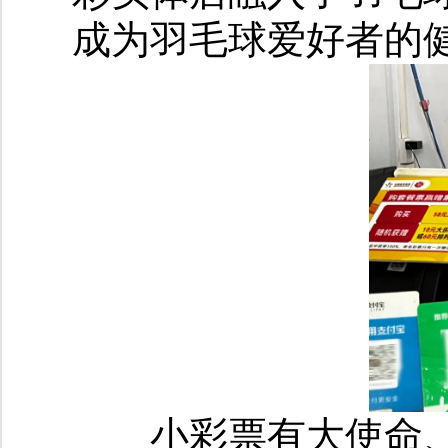
成为羽毛球爱好者的
小彩票有大使命、