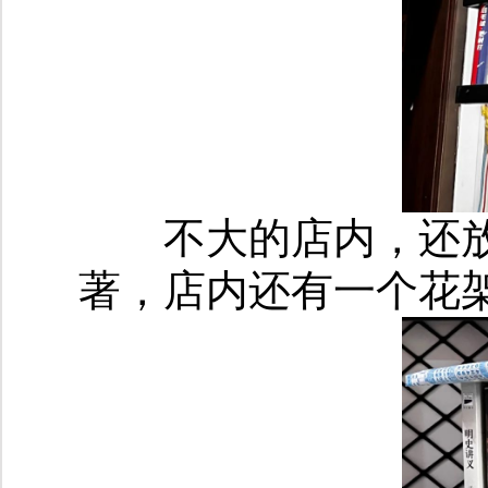
不大的店内，还放
著，店内还有一个花