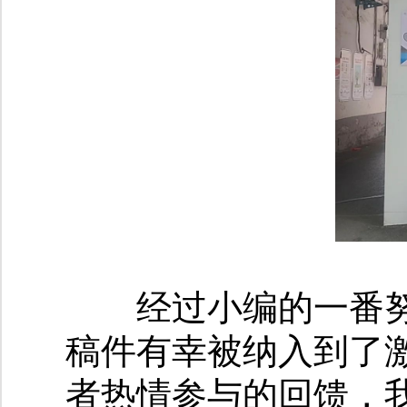
经过小编的一番努
稿件有幸被纳入到了
者热情参与的回馈，