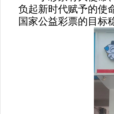
负起新时代赋予的使
国家公益彩票的目标