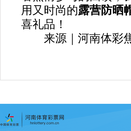
用又时尚的
露营防晒
喜礼品！
来源｜河南体彩焦