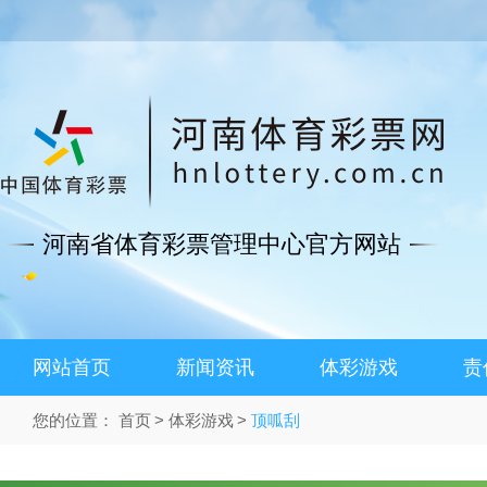
河南省体育彩票管理中心官方网站
网站首页
新闻资讯
体彩游戏
责
您的位置：
首页
体彩游戏
顶呱刮