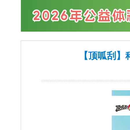
【顶呱刮】