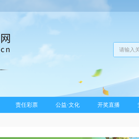
责任彩票
公益·文化
开奖直播