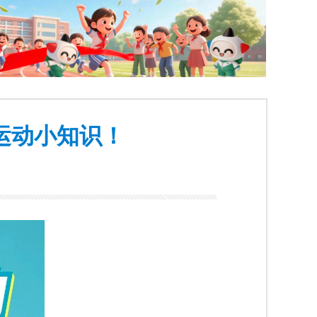
运动小知识！